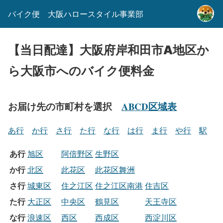
バイク便 大阪ハロースタイル事業部
【当日配達】大阪府岸和田市A地区か
ら大阪市へのバイク便料金
お届け先の市町村を選択
ABCD区域表
あ行
か行
さ行
た行
な行
は行
ま行
や行
駅
あ行
旭区
阿倍野区
生野区
か行
北区
此花区
此花区舞洲
さ行
城東区
住之江区
住之江区南港
住吉区
た行
大正区
中央区
鶴見区
天王寺区
な行
浪速区
西区
西成区
西淀川区