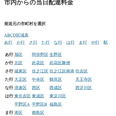
市内からの当日配達料金
発送元の市町村を選択
ABCD区域表
あ行
か行
さ行
た行
な行
は行
ま行
や行
駅
あ行
旭区
阿倍野区
生野区
か行
北区
此花区
此花区舞洲
さ行
城東区
住之江区
住之江区南港
住吉区
た行
大正区
中央区
鶴見区
天王寺区
な行
浪速区
西区
西成区
西淀川区
は行
東住吉区
東成区
東淀川区
平野区A
平野区B
福島区
ま行
港区
都島区