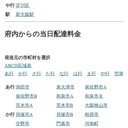
や行
淀川区
駅
新大阪駅
府内からの当日配達料金
発送元の市町村を選択
ABCD区域表
あ行
か行
さ行
た行
な行
は行
ま行
や行
空港
あ行
池田市
泉大津市
泉佐野市A
泉佐野市B
和泉市A
和泉市Ｂ
茨木市A
茨木市B
大阪狭山市
か行
貝塚市A
貝塚市B
柏原市
交野市
門真市
河南町