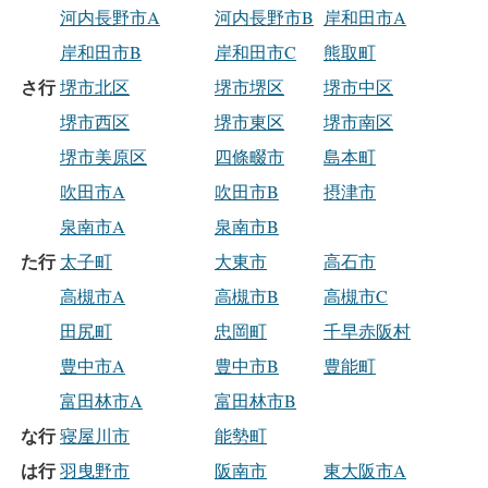
河内長野市A
河内長野市B
岸和田市A
岸和田市B
岸和田市C
熊取町
さ行
堺市北区
堺市堺区
堺市中区
堺市西区
堺市東区
堺市南区
堺市美原区
四條畷市
島本町
吹田市A
吹田市B
摂津市
泉南市A
泉南市B
た行
太子町
大東市
高石市
高槻市A
高槻市B
高槻市C
田尻町
忠岡町
千早赤阪村
豊中市A
豊中市B
豊能町
富田林市A
富田林市B
な行
寝屋川市
能勢町
は行
羽曳野市
阪南市
東大阪市A