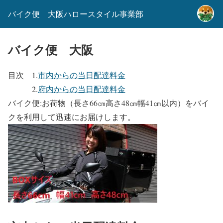
バイク便 大阪ハロースタイル事業部
バイク便 大阪
目次 1.
市内からの当日配達料金
2.
府内からの当日配達料金
バイク便:お荷物（長さ66㎝高さ48㎝幅41㎝以内）をバイ
クを利用して迅速にお届けします。