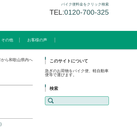
バイク便料金をクリック検索
TEL:
0120-700-325
その他
お客様の声
市から和歌山県内へ
このサイトについて
急ぎのお荷物をバイク便、軽自動車
便等で運びます。
検索
検
索:
)