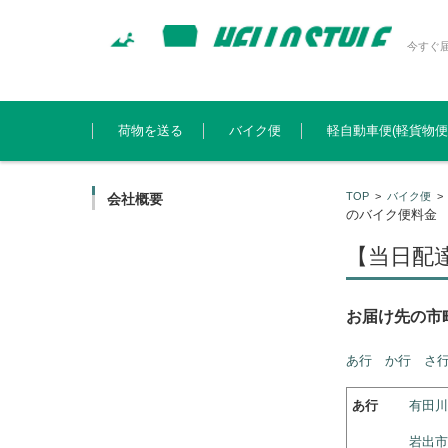
今すぐ
コンテンツに移動
荷物を送る
バイク便
軽自動車便(軽貨物便
TOP
>
バイク便
会社概要
のバイク便料金
【当日配
お届け先の市
あ行
か行
さ
あ行
有田川
岩出