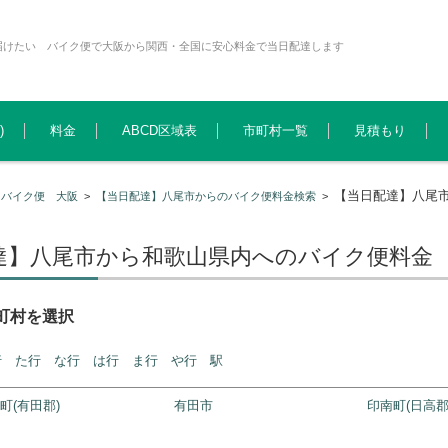
届けたい バイク便で大阪から関西・全国に安心料金で当日配達します
)
料金
ABCD区域表
市町村一覧
見積もり
【当日配達】八尾
>
バイク便 大阪
>
【当日配達】八尾市からのバイク便料金検索
>
達】八尾市から和歌山県内へのバイク便料金
町村を選択
行
た行
な行
は行
ま行
や行
駅
町(有田郡)
有田市
印南町(日高郡
市