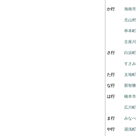
か行
海南
北山村
串本町
古座川
さ行
白浜町
すさみ
た行
太地町
な行
那智勝
は行
橋本
広川町
ま行
みなべ
や行
湯浅町