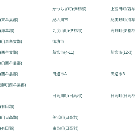
市
かつらぎ町(伊都郡)
上富田町(西牟
(東牟婁郡)
紀の川市
紀美野町(海草
(海草郡)
九度山町(伊都郡)
高野町(伊都郡
町(東牟婁郡)
御坊市
(西牟婁郡)
新宮市(4-11)
新宮市(12-3)
町(西牟婁郡)
(西牟婁郡)
田辺市A
田辺市B
浦町(西牟婁郡)
市
日高川町(日高郡)
日高町(日高郡
(有田郡)
町(日高郡)
美浜町(日高郡)
(有田郡)
由良町(日高郡)