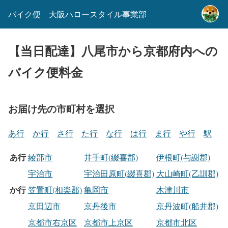
バイク便 大阪ハロースタイル事業部
【当日配達】八尾市から京都府内への
バイク便料金
お届け先の市町村を選択
あ行
か行
さ行
た行
な行
は行
ま行
や行
駅
あ行
綾部市
井手町(綴喜郡)
伊根町(与謝郡)
宇治市
宇治田原町(綴喜郡)
大山崎町(乙訓郡)
か行
笠置町(相楽郡)
亀岡市
木津川市
京田辺市
京丹後市
京丹波町(船井郡)
京都市右京区
京都市上京区
京都市北区