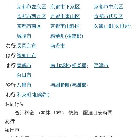
京都市左京区
京都市下京区
京都市中京区
京都市西京区
京都市東山区
京都市伏見区
京都市南区
京都市山科区
久御山町(久世郡)
城陽市
精華町(相楽郡)
な行
長岡京市
南丹市
は行
福知山市
ま行
舞鶴市
南山城村(相楽郡)
宮津市
向日市
や行
八幡市
与謝野町(与謝郡)
わ行
和束町(相楽郡)
お届け先
合計料金 (本体+10%) 依頼～配達目安時間
あ行
綾部市