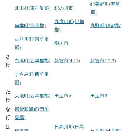
紀美野町(海草
北山村(東牟婁郡)
紀の川市
郡)
九度山町(伊都
串本町(海草郡)
高野町(伊都郡)
郡)
古座川町(東牟婁
御坊市
郡)
さ
白浜町(西牟婁郡)
新宮市(4-11)
新宮市(12-3)
行
すさみ町(西牟婁
郡)
た
太地町(西牟婁郡)
田辺市A
田辺市B
行
な
那智勝浦町(西牟
行
婁郡)
は
日高川町(日高
橋本市
日高町(日高郡)