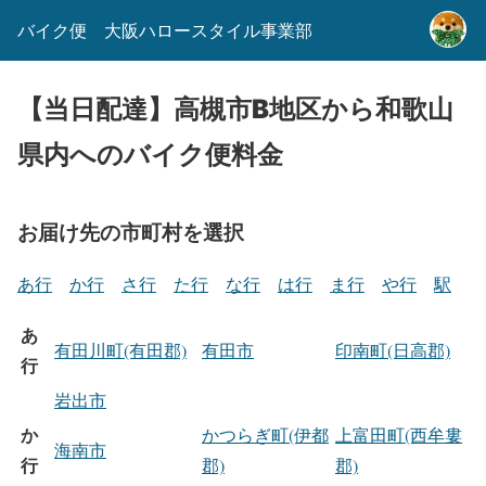
バイク便 大阪ハロースタイル事業部
【当日配達】高槻市B地区から和歌山
県内へのバイク便料金
お届け先の市町村を選択
あ行
か行
さ行
た行
な行
は行
ま行
や行
駅
あ
有田川町(有田郡)
有田市
印南町(日高郡)
行
岩出市
か
かつらぎ町(伊都
上富田町(西牟婁
海南市
行
郡)
郡)