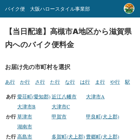
バイク便 大阪ハロースタイル事業部
【当日配達】高槻市A地区から滋賀県
内へのバイク便料金
お届け先の市町村を選択
あ行
か行
さ行
た行
な行
は行
ま行
や行
駅
あ行
愛荘町(愛知郡)
近江八幡市
大津市A
大津市B
大津市C
か行
草津市
甲賀市
甲良町(犬上郡)
湖南市
た行
高島市
多賀町(犬上郡)
豊郷町(犬上郡)