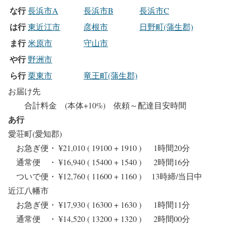
な行
長浜市A
長浜市B
長浜市C
は行
東近江市
彦根市
日野町(蒲生郡)
ま行
米原市
守山市
や行
野洲市
ら行
栗東市
竜王町(蒲生郡)
お届け先
合計料金 (本体+10%) 依頼～配達目安時間
あ行
愛荘町(愛知郡)
お急ぎ便・ ¥21,010 ( 19100 + 1910 ) 1時間20分
通常便 ・ ¥16,940 ( 15400 + 1540 ) 2時間16分
ついで便・ ¥12,760 ( 11600 + 1160 ) 13時締/当日中
近江八幡市
お急ぎ便・ ¥17,930 ( 16300 + 1630 ) 1時間11分
通常便 ・ ¥14,520 ( 13200 + 1320 ) 2時間00分