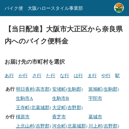
バイク便 大阪ハロースタイル事業部
【当日配達】大阪市大正区から奈良県
内へのバイク便料金
お届け先の市町村を選択
あ行
か行
さ行
た行
な行
は行
ま行
や行
駅
あ行
明日香村(高市郡)
安堵町(生駒郡)
斑鳩町(生駒郡)
生駒市A
生駒市B
宇陀市
王寺町(北葛城郡)
大淀町(吉野郡)
か行
橿原市
香芝市
葛城市
上北山村(吉野郡)
河合町(北葛城郡)
川上村(吉野郡)