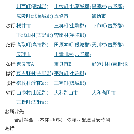
川西町(磯城郡)
上牧町(北葛城郡)
黒滝村(吉野郡)
広陵町(北葛城郡)
五條市
御所市
さ行
桜井市
三郷町(生駒郡)
下市町(吉野郡)
下北山村(吉野郡)
曽爾村(宇陀郡)
た行
高取町(高市郡)
田原本町(磯城郡)
天川村(吉野郡)
天理市
十津川村(吉野郡)
な行
奈良市A
奈良市B
野迫川村(吉野郡)
は行
東吉野村(吉野郡)
平群町(生駒郡)
ま行
御杖村(宇陀郡)
三宅町(磯城郡)
や行
山添村(山辺郡)
大和郡山市
大和高田市
吉野町(吉野郡)
お届け先
合計料金 (本体+10%) 依頼～配達目安時間
あ行