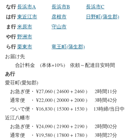
な行
長浜市A
長浜市B
長浜市C
は行
東近江市
彦根市
日野町(蒲生郡)
ま行
米原市
守山市
や行
野洲市
ら行
栗東市
竜王町(蒲生郡)
お届け先
合計料金 (本体+10%) 依頼～配達目安時間
あ行
愛荘町(愛知郡)
お急ぎ便・ ¥27,060 ( 24600 + 2460 ) 2時間11分
通常便 ・ ¥22,000 ( 20000 + 2000 ) 3時間42分
ついで便・ ¥16,830 ( 15300 + 1530 ) 13時締/当日中
近江八幡市
お急ぎ便・ ¥24,090 ( 21900 + 2190 ) 2時間02分
通常便 ・ ¥19,580 ( 17800 + 1780 ) 3時間27分