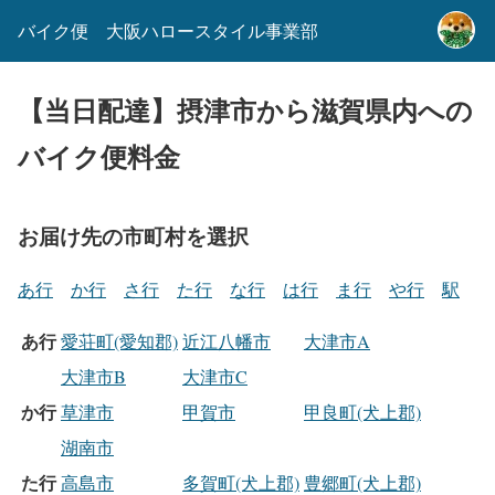
バイク便 大阪ハロースタイル事業部
【当日配達】摂津市から滋賀県内への
バイク便料金
お届け先の市町村を選択
あ行
か行
さ行
た行
な行
は行
ま行
や行
駅
あ行
愛荘町(愛知郡)
近江八幡市
大津市A
大津市B
大津市C
か行
草津市
甲賀市
甲良町(犬上郡)
湖南市
た行
高島市
多賀町(犬上郡)
豊郷町(犬上郡)