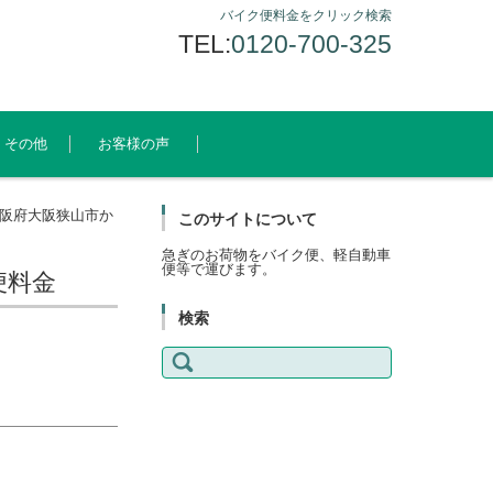
バイク便料金をクリック検索
TEL:
0120-700-325
その他
お客様の声
阪府大阪狭山市か
このサイトについて
急ぎのお荷物をバイク便、軽自動車
便等で運びます。
便料金
検索
検
索: