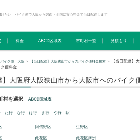
届けたい バイク便で大阪から関西・全国に安心料金で当日配達します
)
料金
ABCD区域表
市町村一覧
見積もり
【当日配達】大
>
バイク便 大阪
>
【当日配達】大阪狭山市からのバイク便料金検索
>
イク便料金
達】大阪府大阪狭山市から大阪市へのバイク
市町村を選択
ABCD区域表
行
た行
な行
は行
ま行
や行
駅
区
阿倍野区
生野区
区
此花区
此花区舞洲