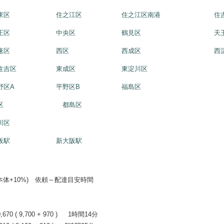
東区
住之江区
住之江区南港
住
正区
中央区
鶴見区
天
速区
西区
西成区
西
住吉区
東成区
東淀川区
野区A
平野区B
福島区
区
都島区
川区
阪駅
新大阪駅
+10%) 依頼～配達目安時間
0 ( 9,700 + 970 ) 1時間14分