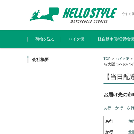
今すぐ
コンテンツに移動
荷物を送る
バイク便
軽自動車便(軽貨物便
TOP
>
バイク便
会社概要
ら大阪市へのバ
【当日配
お届け先の
あ行
か行
さ
あ行
旭
か行
北