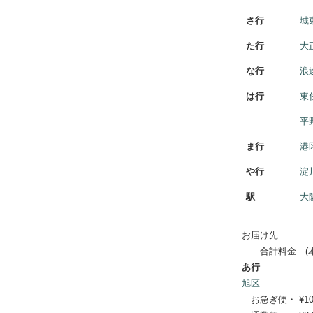
さ行
城
た行
大
な行
浪
は行
東
平
ま行
港
や行
淀
駅
大
お届け先
合計料金 (本体
あ行
旭区
お急ぎ便・ ¥10,67