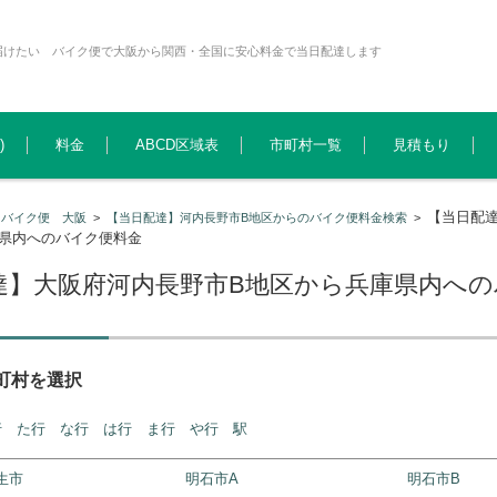
届けたい バイク便で大阪から関西・全国に安心料金で当日配達します
)
料金
ABCD区域表
市町村一覧
見積もり
【当日配
>
バイク便 大阪
>
【当日配達】河内長野市B地区からのバイク便料金検索
>
庫県内へのバイク便料金
達】大阪府河内長野市B地区から兵庫県内へ
町村を選択
行
た行
な行
は行
ま行
や行
駅
生市
明石市A
明石市B