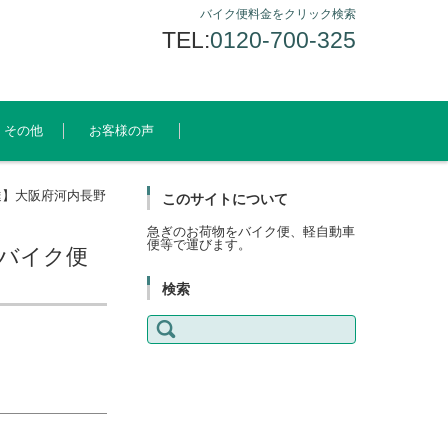
バイク便料金をクリック検索
TEL:
0120-700-325
その他
お客様の声
達】大阪府河内長野
このサイトについて
急ぎのお荷物をバイク便、軽自動車
便等で運びます。
のバイク便
検索
検
索: