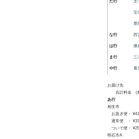
た行
太
宝
豊
な行
西
は行
播
ま行
三
や行
養
お届け先
合計料金 (本体
あ行
相生市
お急ぎ便・ ¥41,47
通常便 ・ ¥33,77
ついで便・ ¥25,6
明石市A