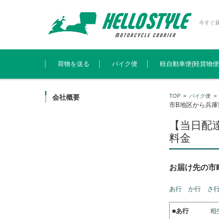
今すぐ
コンテンツに移動
荷物を送る
バイク便
軽自動車便(軽貨物便
TOP
>
バイク便
会社概要
市B地区から兵
【当日配
料金
お届け先の市
あ行
か行
さ
■
あ行
相