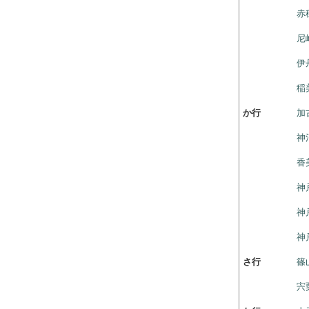
赤
尼
伊
稲
か行
加
神
香
神
神
神
さ行
篠
宍