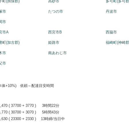
子町(揖保郡)
高砂市
多可町(多可郡
塚市
たつの市
丹波市
岡市
宮市A
西宮市B
西脇市
磨町(加古郡)
姫路市
福崎町(神崎郡
木市
南あわじ市
父市
+10%) 依頼～配達目安時間
0 ( 37700 + 3770 ) 3時間22分
0 ( 30700 + 3070 ) 5時間43分
30 ( 23300 + 2330 ) 13時締/当日中