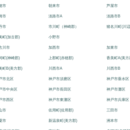
穂市
朝来市
芦屋市
崎市
淡路市A
淡路市B
丹市
市川町（神崎郡）
猪名川町(川辺
美町(加古郡)
小野市
古川市
加西市
加東市
河町(神崎郡)
上郡町(赤穂郡)
香美町A(美方
美町B(美方郡)
川西市A
川西市B
戸市北区
神戸市須磨区
神戸市垂水区
戸市中央区
神戸市長田区
神戸市灘区
戸市西区
神戸市東灘区
神戸市兵庫区
山市
佐用町(佐用郡)
三田市
粟市
新温泉町(美方郡)
洲本市