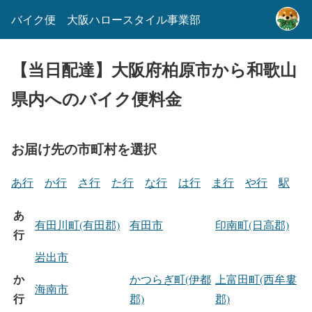
バイク便 大阪ハロースタイル事業部
【当日配達】大阪府柏原市から和歌山
県内へのバイク便料金
お届け先の市町村を選択
あ行
か行
さ行
た行
な行
は行
ま行
や行
駅
あ
有田川町(有田郡)
有田市
印南町(日高郡)
行
岩出市
か
かつらぎ町(伊都
上富田町(西牟婁
海南市
行
郡)
郡)