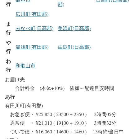
行
郡)
広川町(有田郡)
ま
みなべ町(日高郡)
美浜町(日高郡)
行
や
湯浅町(有田郡)
由良町(日高郡)
行
わ
和歌山市
行
お届け先
合計料金 (本体+10%) 依頼～配達目安時間
あ行
有田川町(有田郡)
お急ぎ便・ ¥25,850 ( 23500 + 2350 ) 2時間05分
通常便 ・ ¥21,010 ( 19100 + 1910 ) 3時間32分
ついで便・ ¥16,060 ( 14600 + 1460 ) 13時締/当日中