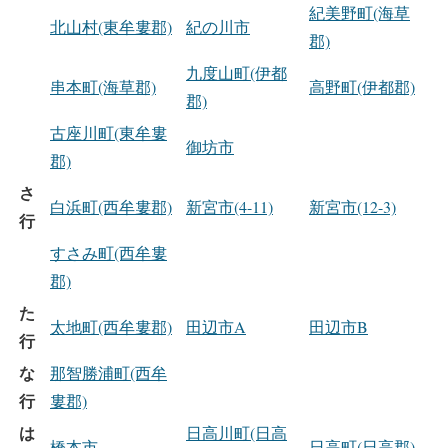
紀美野町(海草
北山村(東牟婁郡)
紀の川市
郡)
九度山町(伊都
串本町(海草郡)
高野町(伊都郡)
郡)
古座川町(東牟婁
御坊市
郡)
さ
白浜町(西牟婁郡)
新宮市(4-11)
新宮市(12-3)
行
すさみ町(西牟婁
郡)
た
太地町(西牟婁郡)
田辺市A
田辺市B
行
な
那智勝浦町(西牟
行
婁郡)
は
日高川町(日高
橋本市
日高町(日高郡)