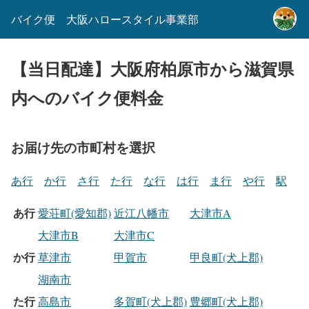
バイク便 大阪ハロースタイル事業部
【当日配達】大阪府柏原市から滋賀県
内へのバイク便料金
お届け先の市町村を選択
あ行
か行
さ行
た行
な行
は行
ま行
や行
駅
あ行
愛荘町(愛知郡)
近江八幡市
大津市A
大津市B
大津市C
か行
草津市
甲賀市
甲良町(犬上郡)
湖南市
た行
高島市
多賀町(犬上郡)
豊郷町(犬上郡)