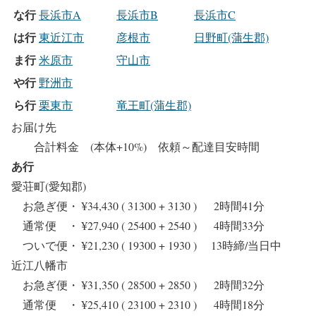
な行
長浜市A
長浜市B
長浜市C
は行
東近江市
彦根市
日野町(蒲生郡)
ま行
米原市
守山市
や行
野洲市
ら行
栗東市
竜王町(蒲生郡)
お届け先
合計料金 (本体+10%) 依頼～配達目安時間
あ行
愛荘町(愛知郡)
お急ぎ便・ ¥34,430 ( 31300 + 3130 ) 2時間41分
通常便 ・ ¥27,940 ( 25400 + 2540 ) 4時間33分
ついで便・ ¥21,230 ( 19300 + 1930 ) 13時締/当日中
近江八幡市
お急ぎ便・ ¥31,350 ( 28500 + 2850 ) 2時間32分
通常便 ・ ¥25,410 ( 23100 + 2310 ) 4時間18分