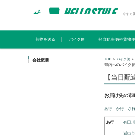
今すぐ
コンテンツに移動
荷物を送る
バイク便
軽自動車便(軽貨物便
TOP
>
バイク便
会社概要
県内へのバイク
【当日配
お届け先の市
あ行
か行
さ
あ行
有田川
岩出