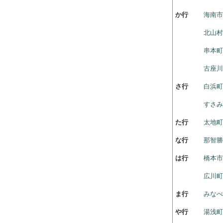
か行
海南
北山村
串本町
古座川
さ行
白浜町
すさみ
た行
太地町
な行
那智勝
は行
橋本
広川町
ま行
みなべ
や行
湯浅町