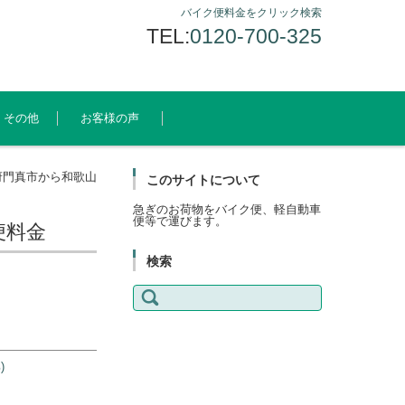
バイク便料金をクリック検索
TEL:
0120-700-325
その他
お客様の声
府門真市から和歌山
このサイトについて
急ぎのお荷物をバイク便、軽自動車
便等で運びます。
便料金
検索
検
索:
)