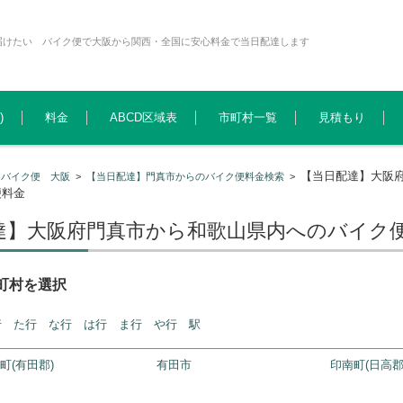
届けたい バイク便で大阪から関西・全国に安心料金で当日配達します
)
料金
ABCD区域表
市町村一覧
見積もり
【当日配達】大阪
>
バイク便 大阪
>
【当日配達】門真市からのバイク便料金検索
>
便料金
達】大阪府門真市から和歌山県内へのバイク
町村を選択
行
た行
な行
は行
ま行
や行
駅
町(有田郡)
有田市
印南町(日高郡
市