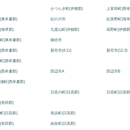
市
かつらぎ町(伊都郡)
上富田町(西牟
(東牟婁郡)
紀の川市
紀美野町(海草
(海草郡)
九度山町(伊都郡)
高野町(伊都郡
町(東牟婁郡)
御坊市
(西牟婁郡)
新宮市(4-11)
新宮市(12-3)
町(西牟婁郡)
(西牟婁郡)
田辺市A
田辺市B
浦町(西牟婁郡)
市
日高川町(日高郡)
日高町(日高郡
(有田郡)
町(日高郡)
美浜町(日高郡)
(有田郡)
由良町(日高郡)