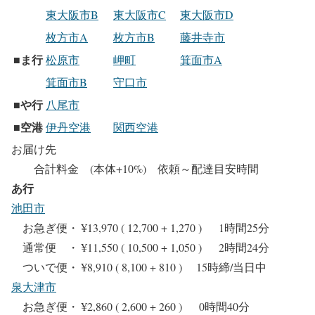
東大阪市B
東大阪市C
東大阪市D
枚方市A
枚方市B
藤井寺市
ま行
■
松原市
岬町
箕面市A
箕面市B
守口市
や行
■
八尾市
空港
■
伊丹空港
関西空港
お届け先
合計料金 (本体+10%) 依頼～配達目安時間
あ行
池田市
お急ぎ便・ ¥13,970 ( 12,700 + 1,270 ) 1時間25分
通常便 ・ ¥11,550 ( 10,500 + 1,050 ) 2時間24分
ついで便・ ¥8,910 ( 8,100 + 810 ) 15時締/当日中
泉大津市
お急ぎ便・ ¥2,860 ( 2,600 + 260 ) 0時間40分