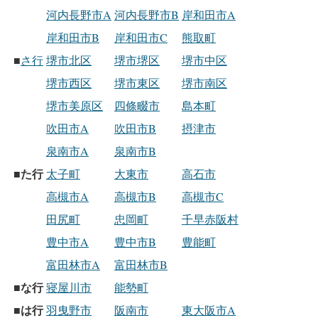
河内長野市A
河内長野市B
岸和田市A
岸和田市B
岸和田市C
熊取町
■
さ行
堺市北区
堺市堺区
堺市中区
堺市西区
堺市東区
堺市南区
堺市美原区
四條畷市
島本町
吹田市A
吹田市B
摂津市
泉南市A
泉南市B
た行
■
太子町
大東市
高石市
高槻市A
高槻市B
高槻市C
田尻町
忠岡町
千早赤阪村
豊中市A
豊中市B
豊能町
富田林市A
富田林市B
な行
■
寝屋川市
能勢町
は行
■
羽曳野市
阪南市
東大阪市A