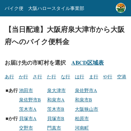
バイク便 大阪ハロースタイル事業部
【当日配達】大阪府泉大津市から大阪
府へのバイク便料金
お届け先の市町村を選択
ABCD区域表
あ行
か行
さ行
た行
な行
は行
ま行
や行
空港
あ行
■
池田市
泉大津市
泉佐野市A
泉佐野市B
和泉市A
和泉市B
茨木市A
茨木市B
大阪狭山市
か行
■
貝塚市A
貝塚市B
柏原市
交野市
門真市
河南町