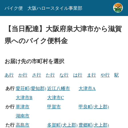
バイク便 大阪ハロースタイル事業部
【当日配達】大阪府泉大津市から滋賀
県へのバイク便料金
お届け先の市町村を選択
あ行
か行
さ行
た行
な行
は行
ま行
や行
駅
あ行
愛荘町(愛知郡)
近江八幡市
大津市A
大津市B
大津市C
か行
草津市
甲賀市
甲良町(犬上郡)
湖南市
た行
高島市
多賀町(犬上郡)
豊郷町(犬上郡)