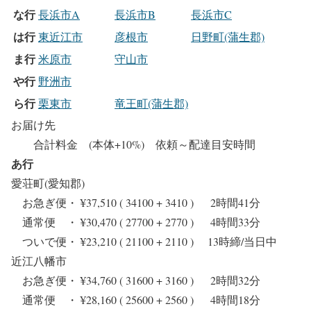
な行
長浜市A
長浜市B
長浜市C
は行
東近江市
彦根市
日野町(蒲生郡)
ま行
米原市
守山市
や行
野洲市
ら行
栗東市
竜王町(蒲生郡)
お届け先
合計料金 (本体+10%) 依頼～配達目安時間
あ行
愛荘町(愛知郡)
お急ぎ便・ ¥37,510 ( 34100 + 3410 ) 2時間41分
通常便 ・ ¥30,470 ( 27700 + 2770 ) 4時間33分
ついで便・ ¥23,210 ( 21100 + 2110 ) 13時締/当日中
近江八幡市
お急ぎ便・ ¥34,760 ( 31600 + 3160 ) 2時間32分
通常便 ・ ¥28,160 ( 25600 + 2560 ) 4時間18分