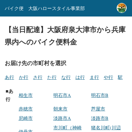
バイク便 大阪ハロースタイル事業部
【当日配達】大阪府泉大津市から兵庫
県内へのバイク便料金
お届け先の市町村を選択
あ行
か行
さ行
た行
な行
は行
ま行
や行
駅
あ
■
相生市
明石市A
明石市B
行
赤穂市
朝来市
芦屋市
尼崎市
淡路市A
淡路市B
市川町（神崎
猪名川町(川辺
伊丹市