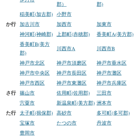
郡）
郡)
稲美町(加古郡)
小野市
か行
加古川市
加西市
加東市
神河町(神崎郡)
上郡町(赤穂郡)
香美町A(美方郡)
香美町B(美方
川西市A
川西市B
郡)
神戸市北区
神戸市須磨区
神戸市垂水区
神戸市中央区
神戸市長田区
神戸市灘区
神戸市西区
神戸市東灘区
神戸市兵庫区
さ行
篠山市
佐用町(佐用郡)
三田市
宍粟市
新温泉町(美方郡)
洲本市
た行
太子町(揖保郡)
高砂市
多可町(多可郡)
宝塚市
たつの市
丹波市
豊岡市