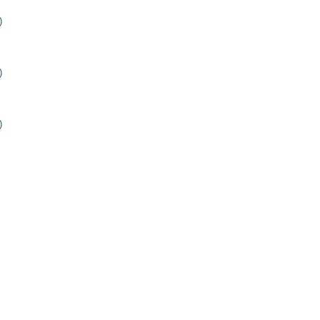
)
)
)