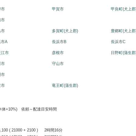
津市
甲賀市
甲良町(犬上郡
南市
島市
多賀町(犬上郡)
豊郷町(犬上郡
浜市A
長浜市B
長浜市C
近江市
彦根市
日野町(蒲生郡
原市
守山市
洲市
東市
竜王町(蒲生郡)
+10%) 依頼～配達目安時間
0 ( 21000 + 2100 ) 2時間16分