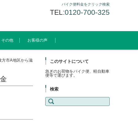
バイク便料金をクリック検索
TEL:
0120-700-325
その他
お客様の声
枚方市A地区から滋
このサイトについて
急ぎのお荷物をバイク便、軽自動車
便等で運びます。
料金
検索
検
索: