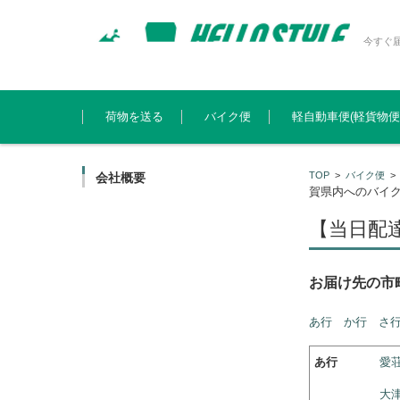
今すぐ
コンテンツに移動
荷物を送る
バイク便
軽自動車便(軽貨物便
TOP
>
バイク便
会社概要
賀県内へのバイ
【当日配
お届け先の市
あ行
か行
さ
あ行
愛荘
大