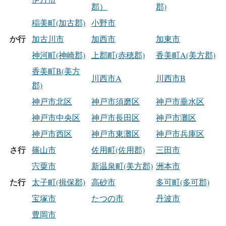
郡）
郡)
稲美町(加古郡)
小野市
か行
加古川市
加西市
加東市
神河町(神崎郡)
上郡町(赤穂郡)
香美町A(美方郡)
香美町B(美方
川西市A
川西市B
郡)
神戸市北区
神戸市須磨区
神戸市垂水区
神戸市中央区
神戸市長田区
神戸市灘区
神戸市西区
神戸市東灘区
神戸市兵庫区
さ行
篠山市
佐用町(佐用郡)
三田市
宍粟市
新温泉町(美方郡)
洲本市
た行
太子町(揖保郡)
高砂市
多可町(多可郡)
宝塚市
たつの市
丹波市
豊岡市