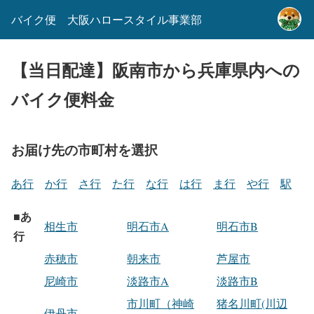
バイク便 大阪ハロースタイル事業部
【当日配達】阪南市から兵庫県内への
バイク便料金
お届け先の市町村を選択
あ行
か行
さ行
た行
な行
は行
ま行
や行
駅
あ
■
相生市
明石市A
明石市B
行
赤穂市
朝来市
芦屋市
尼崎市
淡路市A
淡路市B
市川町（神崎
猪名川町(川辺
伊丹市