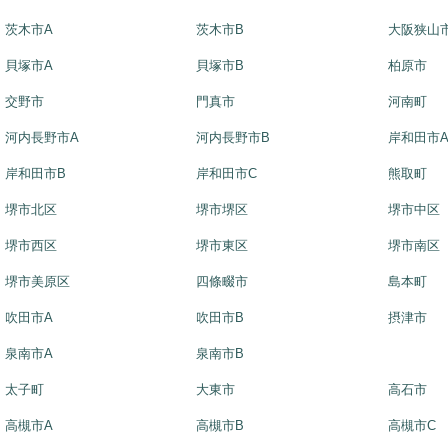
茨木市A
茨木市B
大阪狭山
貝塚市A
貝塚市B
柏原市
交野市
門真市
河南町
河内長野市A
河内長野市B
岸和田市
岸和田市B
岸和田市C
熊取町
堺市北区
堺市堺区
堺市中区
堺市西区
堺市東区
堺市南区
堺市美原区
四條畷市
島本町
吹田市A
吹田市B
摂津市
泉南市A
泉南市B
太子町
大東市
高石市
高槻市A
高槻市B
高槻市C