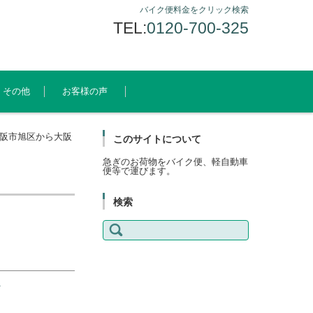
バイク便料金をクリック検索
TEL:
0120-700-325
その他
お客様の声
阪市旭区から大阪
このサイトについて
急ぎのお荷物をバイク便、軽自動車
便等で運びます。
検索
検
索:
A