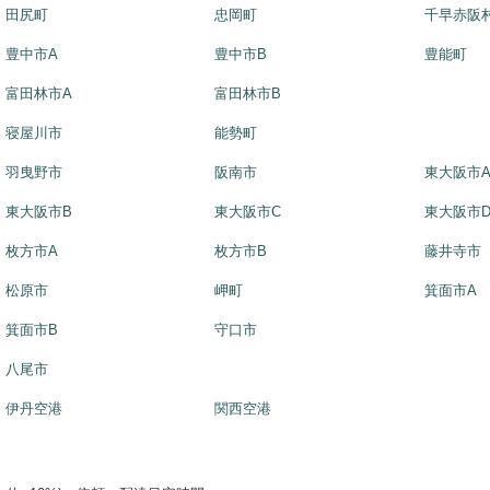
田尻町
忠岡町
千早赤阪
豊中市A
豊中市B
豊能町
富田林市A
富田林市B
寝屋川市
能勢町
羽曳野市
阪南市
東大阪市
東大阪市B
東大阪市C
東大阪市
枚方市A
枚方市B
藤井寺市
松原市
岬町
箕面市A
箕面市B
守口市
八尾市
伊丹空港
関西空港