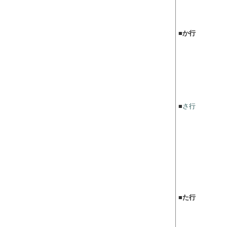
■
か行
■
さ行
■
た行