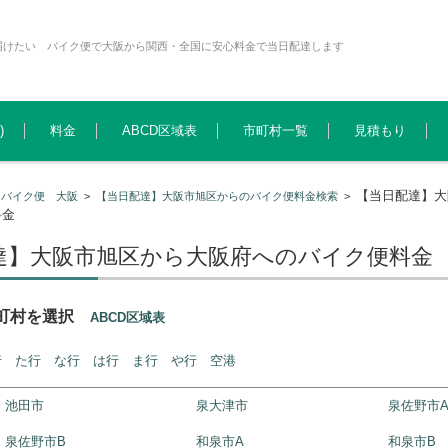
届けたい バイク便で大阪から関西・全国に安心料金で当日配達します
)
料金
ABCD区域表
市町村一覧
見積もり
【当日配達】大
>
バイク便 大阪
>
【当日配達】大阪市旭区からのバイク便料金検索
>
料金
達】大阪市旭区から大阪府へのバイク便料金
市町村を選択
ABCD区域表
行
た行
な行
は行
ま行
や行
空港
池田市
泉大津市
泉佐野市
泉佐野市B
和泉市A
和泉市B