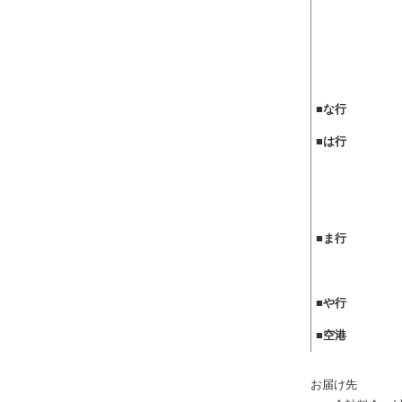
■
な行
■
は行
■
ま行
■
や行
■
空港
お届け先