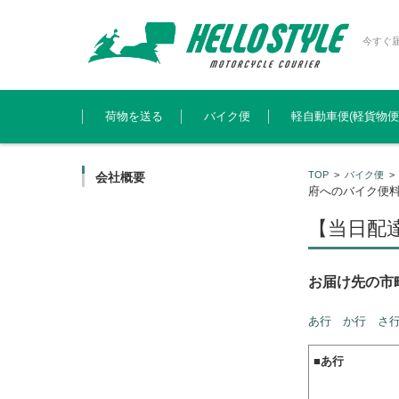
今すぐ
コンテンツに移動
荷物を送る
バイク便
軽自動車便(軽貨物便
TOP
>
バイク便
会社概要
府へのバイク便
【当日配
お届け先の
あ行
か行
さ
■
あ行