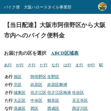
バイク便 大阪ハロースタイル事業部
【当日配達】大阪市阿倍野区から大阪
市内へのバイク便料金
お届け先の区を選択
ABCD区域表
あ行
か行
さ行
た行
な行
は行
ま行
や行
駅
あ行
旭区
阿倍野区
生野区
か行
北区
此花区
此花区舞洲
さ行
城東区
住之江区
住之江区南港
住吉区
た行
大正区
中央区
鶴見区
天王寺区
な行
浪速区
西区
西成区
西淀川区