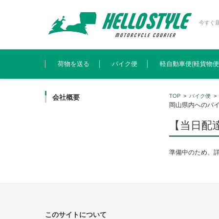
今すぐ
コンテンツに移動
荷物を送る
バイク便
軽自動車便(軽貨物便
TOP
>
バイク便
会社概要
岡山県内へのバ
【当日配
準備中のため、
このサイトについて