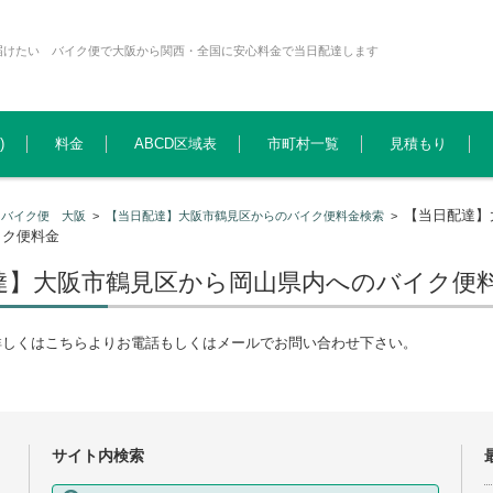
届けたい バイク便で大阪から関西・全国に安心料金で当日配達します
)
料金
ABCD区域表
市町村一覧
見積もり
【当日配達】
>
バイク便 大阪
>
【当日配達】大阪市鶴見区からのバイク便料金検索
>
イク便料金
達】大阪市鶴見区から岡山県内へのバイク便
詳しくはこちらよりお電話もしくはメールでお問い合わせ下さい。
サイト内検索
検