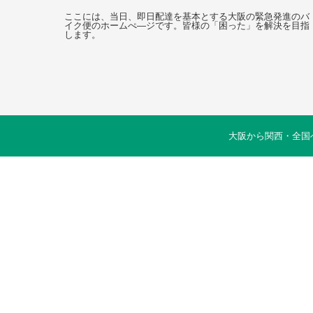
ここには、当日、即日配達を基本とする大阪の緊急発進のバ
イク便のホームぺ―ジです。皆様の「困った」を解決を目指
します。
大阪から関西・全国へ