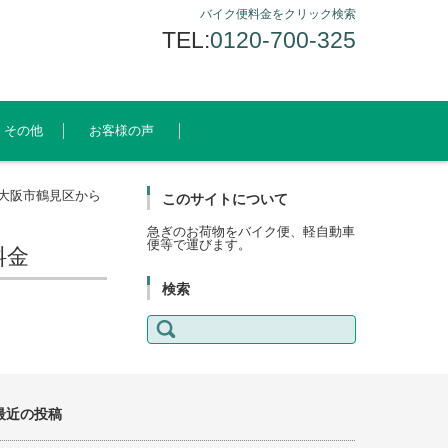
バイク便料金をクリック検索
TEL:
0120-700-325
その他
お客様の声
大阪市鶴見区から
このサイトについて
急ぎのお荷物をバイク便、軽自動車
便等で運びます。
料金
検索
検
索:
最近の投稿