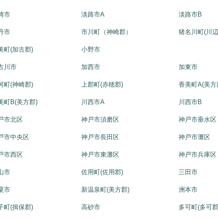
崎市
淡路市A
淡路市B
丹市
市川町（神崎郡）
猪名川町(川辺
美町(加古郡)
小野市
古川市
加西市
加東市
河町(神崎郡)
上郡町(赤穂郡)
香美町A(美方
美町B(美方郡)
川西市A
川西市B
戸市北区
神戸市須磨区
神戸市垂水区
戸市中央区
神戸市長田区
神戸市灘区
戸市西区
神戸市東灘区
神戸市兵庫区
山市
佐用町(佐用郡)
三田市
粟市
新温泉町(美方郡)
洲本市
子町(揖保郡)
高砂市
多可町(多可郡