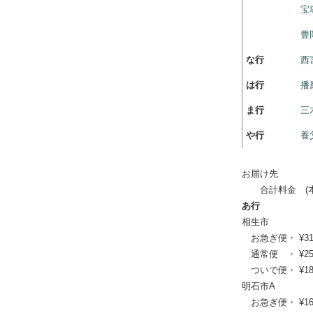
宝
豊
な行
西
は行
播
ま行
三
や行
養
お届け先
合計料金 (本体
あ行
相生市
お急ぎ便・ ¥31,46
通常便 ・ ¥25,30
ついで便・ ¥18,9
明石市A
お急ぎ便・ ¥16,61