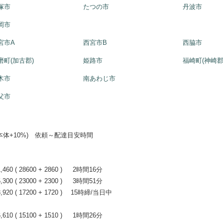
塚市
たつの市
丹波市
岡市
宮市A
西宮市B
西脇市
磨町(加古郡)
姫路市
福崎町(神崎郡
木市
南あわじ市
父市
+10%) 依頼～配達目安時間
0 ( 28600 + 2860 ) 2時間16分
0 ( 23000 + 2300 ) 3時間51分
20 ( 17200 + 1720 ) 15時締/当日中
0 ( 15100 + 1510 ) 1時間26分