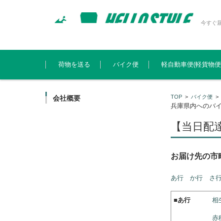
今すぐ
コンテンツに移動
荷物を送る
バイク便
軽自動車便(軽貨物便
TOP
>
バイク便
会社概要
兵庫県内へのバ
【当日配
お届け先の市
あ行
か行
さ
■
あ行
相
赤