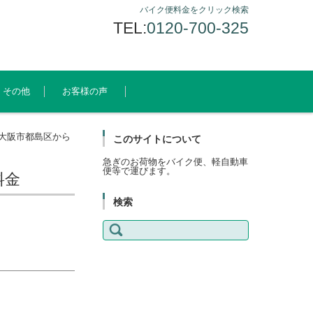
バイク便料金をクリック検索
TEL:
0120-700-325
その他
お客様の声
大阪市都島区から
このサイトについて
急ぎのお荷物をバイク便、軽自動車
便等で運びます。
料金
検索
検
索: