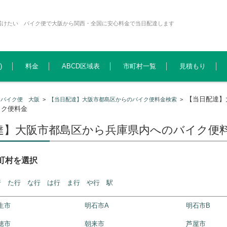
届けたい バイク便で大阪から関西・全国に安心料金で当日配達します
)
料金
ABCD区域表
市町村一覧
見積もり
【当日配達】
>
バイク便 大阪
>
【当日配達】大阪市都島区からのバイク便料金検索
>
イク便料金
達】大阪市都島区から兵庫県内へのバイク便
町村を選択
行
た行
な行
は行
ま行
や行
駅
生市
明石市A
明石市B
穂市
朝来市
芦屋市