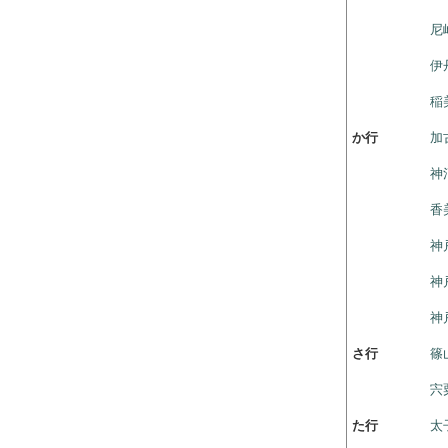
尼
伊
稲
か行
加
神
香
神
神
神
さ行
篠
宍
た行
太