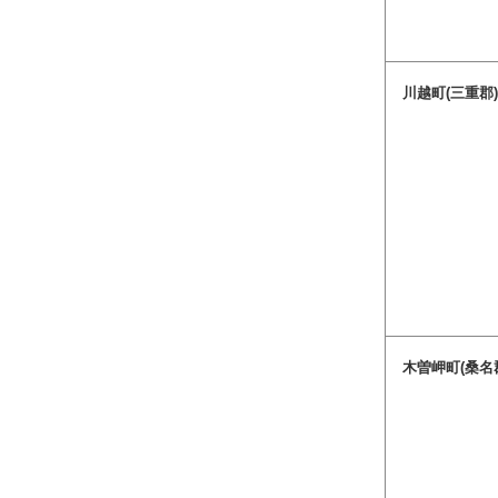
川越町(三重郡
木曽岬町(桑名