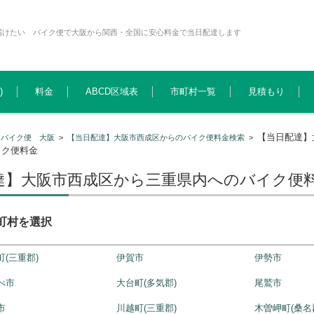
届けたい バイク便で大阪から関西・全国に安心料金で当日配達します
)
料金
ABCD区域表
市町村一覧
見積もり
【当日配達】
>
バイク便 大阪
>
【当日配達】大阪市西成区からのバイク便料金検索
>
イク便料金
達】大阪市西成区から三重県内へのバイク便
町村を選択
町(三重郡)
伊賀市
伊勢市
べ市
大台町(多気郡)
尾鷲市
市
川越町(三重郡)
木曽岬町(桑名