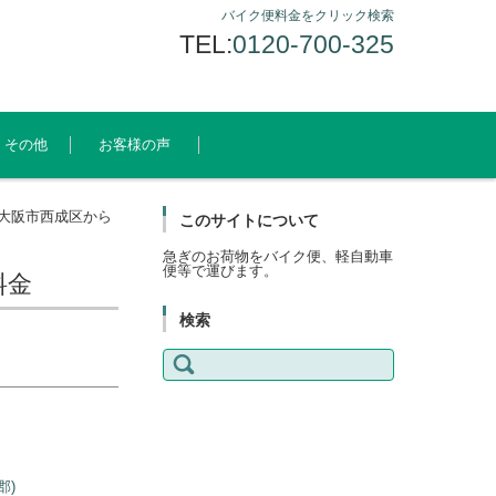
バイク便料金をクリック検索
TEL:
0120-700-325
その他
お客様の声
大阪市西成区から
このサイトについて
急ぎのお荷物をバイク便、軽自動車
便等で運びます。
料金
検索
検
索:
郡)