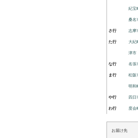
紀宝
桑名
さ行
志摩
た行
大紀
津市
な行
名張
ま行
松阪
明和
や行
四日
わ行
度会
お届け先