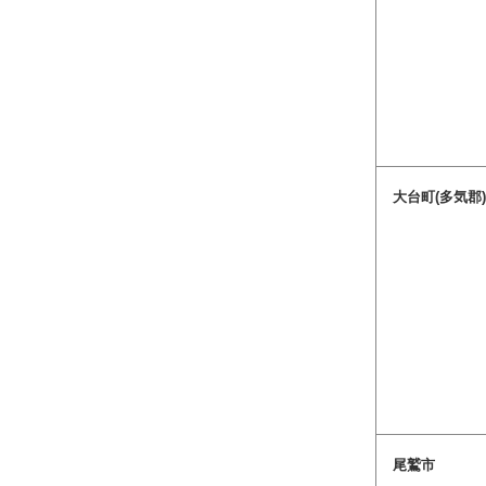
大台町(多気郡
尾鷲市