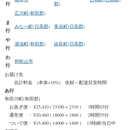
行
郡)
広川町(有田郡)
ま
みなべ町(日高郡)
美浜町(日高郡)
行
や
湯浅町(有田郡)
由良町(日高郡)
行
わ
和歌山市
行
お届け先
合計料金 (本体+10%) 依頼～配達目安時間
あ行
有田川町(有田郡)
お急ぎ便・ ¥25,410 ( 23100 + 2310 ) 1時間43分
通常便 ・ ¥20,460 ( 18600 + 1860 ) 2時間55分
ついで便・ ¥15,400 ( 14000 + 1400 ) 15時締/当日中