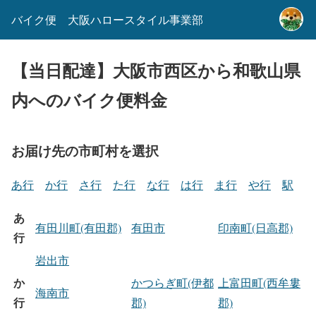
バイク便 大阪ハロースタイル事業部
【当日配達】大阪市西区から和歌山県
内へのバイク便料金
お届け先の市町村を選択
あ行
か行
さ行
た行
な行
は行
ま行
や行
駅
あ
有田川町(有田郡)
有田市
印南町(日高郡)
行
岩出市
か
かつらぎ町(伊都
上富田町(西牟婁
海南市
行
郡)
郡)