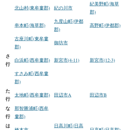
紀美野町(海草
北山村(東牟婁郡)
紀の川市
郡)
九度山町(伊都
串本町(海草郡)
高野町(伊都郡)
郡)
古座川町(東牟婁
御坊市
郡)
さ
白浜町(西牟婁郡)
新宮市(4-11)
新宮市(12-3)
行
すさみ町(西牟婁
郡)
た
太地町(西牟婁郡)
田辺市A
田辺市B
行
な
那智勝浦町(西牟
行
婁郡)
は
日高川町(日高
橋本市
日高町(日高郡)