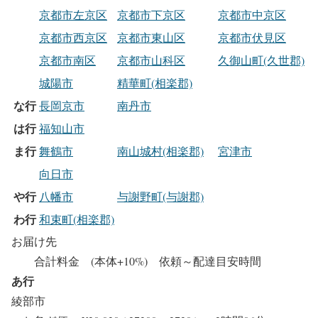
京都市左京区
京都市下京区
京都市中京区
京都市西京区
京都市東山区
京都市伏見区
京都市南区
京都市山科区
久御山町(久世郡)
城陽市
精華町(相楽郡)
な行
長岡京市
南丹市
は行
福知山市
ま行
舞鶴市
南山城村(相楽郡)
宮津市
向日市
や行
八幡市
与謝野町(与謝郡)
わ行
和束町(相楽郡)
お届け先
合計料金 (本体+10%) 依頼～配達目安時間
あ行
綾部市