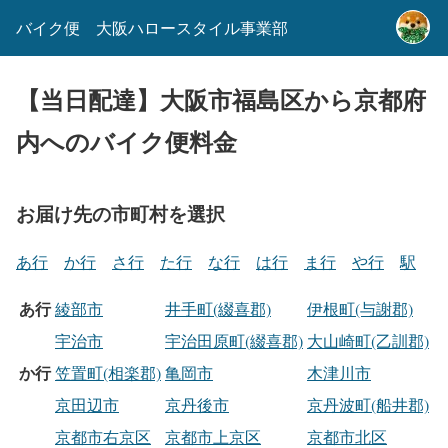
バイク便 大阪ハロースタイル事業部
【当日配達】大阪市福島区から京都府
内へのバイク便料金
お届け先の市町村を選択
あ行
か行
さ行
た行
な行
は行
ま行
や行
駅
あ行
綾部市
井手町(綴喜郡)
伊根町(与謝郡)
宇治市
宇治田原町(綴喜郡)
大山崎町(乙訓郡)
か行
笠置町(相楽郡)
亀岡市
木津川市
京田辺市
京丹後市
京丹波町(船井郡)
京都市右京区
京都市上京区
京都市北区