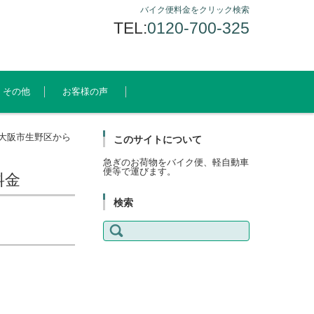
バイク便料金をクリック検索
TEL:
0120-700-325
その他
お客様の声
大阪市生野区から
このサイトについて
急ぎのお荷物をバイク便、軽自動車
便等で運びます。
料金
検索
検
索: