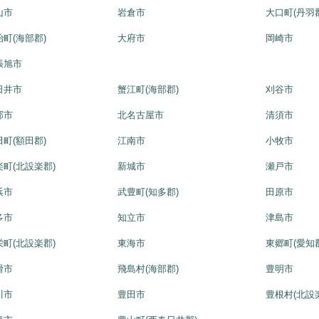
山市
岩倉市
大口町(丹羽
治町(海部郡)
大府市
岡崎市
張旭市
日井市
蟹江町(海部郡)
刈谷市
郡市
北名古屋市
清須市
田町(額田郡)
江南市
小牧市
楽町(北設楽郡)
新城市
瀬戸市
浜市
武豊町(知多郡)
田原市
多市
知立市
津島市
栄町(北設楽郡)
東海市
東郷町(愛知
滑市
飛島村(海部郡)
豊明市
川市
豊田市
豊根村(北設