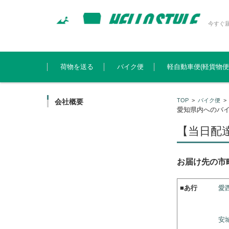
今すぐ
コンテンツに移動
荷物を送る
バイク便
軽自動車便(軽貨物便
TOP
>
バイク便
会社概要
愛知県内へのバ
【当日配
お届け先の市
■
あ行
愛
安