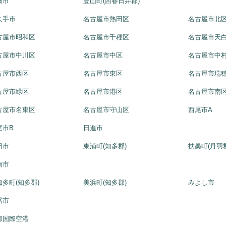
橋市
豊山町(西春日井郡)
久手市
名古屋市熱田区
名古屋市北
古屋市昭和区
名古屋市千種区
名古屋市天
古屋市中川区
名古屋市中区
名古屋市中
古屋市西区
名古屋市東区
名古屋市瑞
古屋市緑区
名古屋市港区
名古屋市南
古屋市名東区
名古屋市守山区
西尾市A
尾市B
日進市
田市
東浦町(知多郡)
扶桑町(丹羽
南市
知多町(知多郡)
美浜町(知多郡)
みよし市
冨市
部国際空港