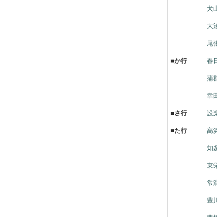
犬
大
尾
■
か行
春
蒲
幸
■
さ行
設
■
た行
高
知
東
常
豊