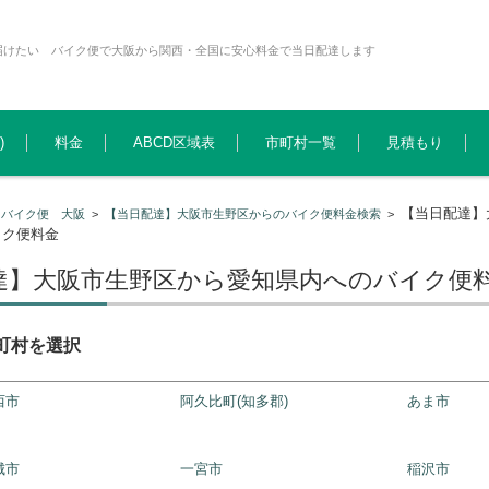
届けたい バイク便で大阪から関西・全国に安心料金で当日配達します
)
料金
ABCD区域表
市町村一覧
見積もり
【当日配達】
>
バイク便 大阪
>
【当日配達】大阪市生野区からのバイク便料金検索
>
イク便料金
達】大阪市生野区から愛知県内へのバイク便
町村を選択
西市
阿久比町(知多郡)
あま市
城市
一宮市
稲沢市