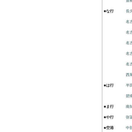
豊
■
な行
長
名
名
名
名
名
西
■
は行
半
碧
■
ま行
南
■
や行
弥
■
空港
中