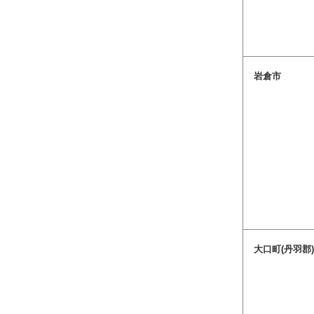
岩倉市
大口町(丹羽郡