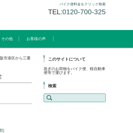
バイク便料金をクリック検索
TEL:
0120-700-325
その他
お客様の声
阪市港区から三重
このサイトについて
急ぎのお荷物をバイク便、軽自動車
便等で運びます。
金
検索
検
索:
郡)