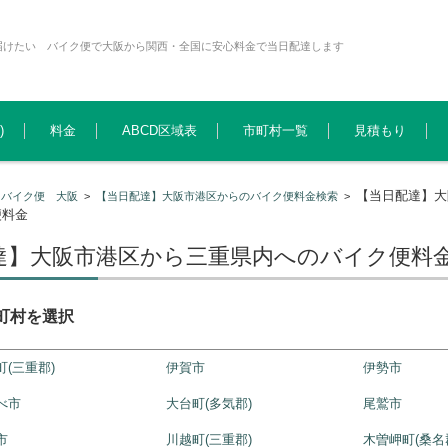
届けたい バイク便で大阪から関西・全国に安心料金で当日配達します
)
料金
ABCD区域表
市町村一覧
見積もり
【当日配達】大
>
バイク便 大阪
>
【当日配達】大阪市港区からのバイク便料金検索
>
便料金
達】大阪市港区から三重県内へのバイク便料
町村を選択
町(三重郡)
伊賀市
伊勢市
べ市
大台町(多気郡)
尾鷲市
市
川越町(三重郡)
木曽岬町(桑名