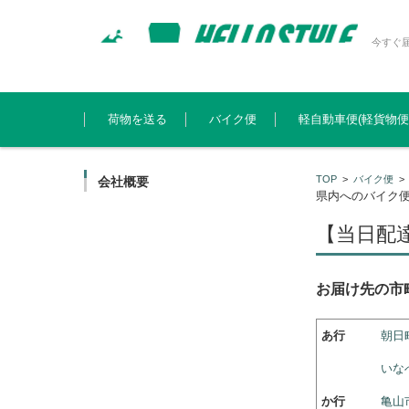
今すぐ
コンテンツに移動
荷物を送る
バイク便
軽自動車便(軽貨物便
TOP
>
バイク便
会社概要
県内へのバイク
【当日配
お届け先の市
あ行
朝日
いな
か行
亀山