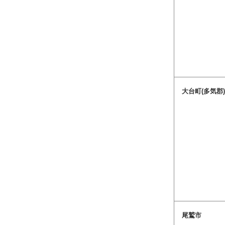
大台町(多気郡
尾鷲市