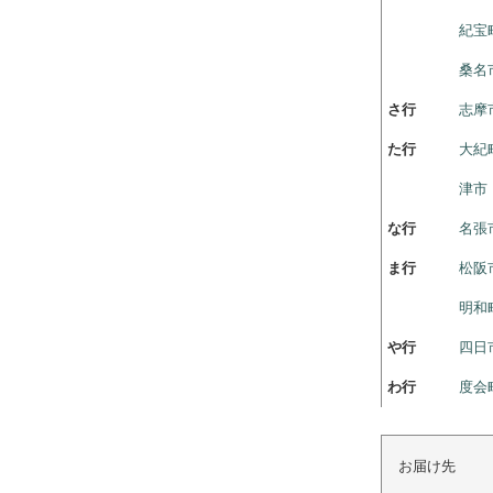
紀宝
桑名
さ行
志摩
た行
大紀
津市
な行
名張
ま行
松阪
明和
や行
四日
わ行
度会
お届け先