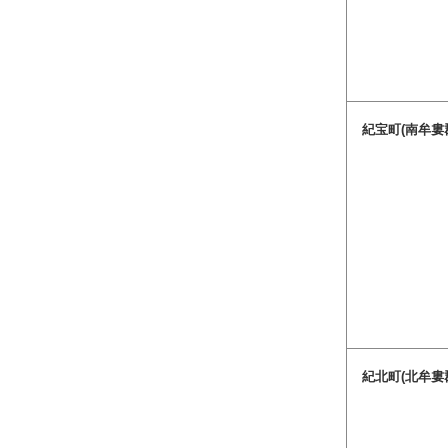
紀宝町(南牟婁
紀北町(北牟婁