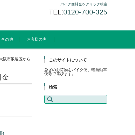
バイク便料金をクリック検索
TEL:
0120-700-325
その他
お客様の声
大阪市浪速区から
このサイトについて
急ぎのお荷物をバイク便、軽自動車
便等で運びます。
料金
検索
検
索:
)
郡)