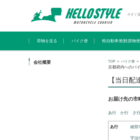
今すぐ
コンテンツに移動
荷物を送る
バイク便
軽自動車便(軽貨物便
TOP
>
バイク便
会社概要
京都府内へのバ
【当日配
お届け先の市
あ行
か行
さ
あ行
綾部
宇治