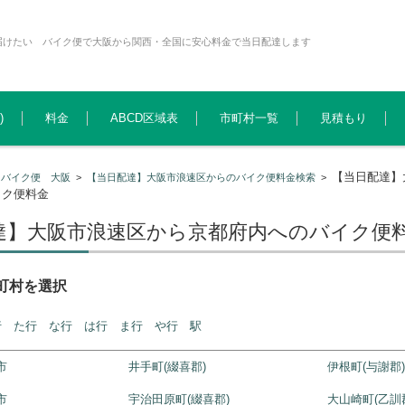
届けたい バイク便で大阪から関西・全国に安心料金で当日配達します
)
料金
ABCD区域表
市町村一覧
見積もり
【当日配達】
>
バイク便 大阪
>
【当日配達】大阪市浪速区からのバイク便料金検索
>
イク便料金
達】大阪市浪速区から京都府内へのバイク便
町村を選択
行
た行
な行
は行
ま行
や行
駅
市
井手町(綴喜郡)
伊根町(与謝郡
市
宇治田原町(綴喜郡)
大山崎町(乙訓