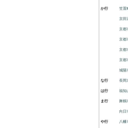
か行
笠置
京田
京都
京都
京都
京都
城陽
な行
長岡
は行
福知
ま行
舞鶴
向日
や行
八幡