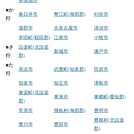
尾張旭市
か
■
春日井市
蟹江町(海部郡)
刈谷市
行
蒲郡市
北名古屋市
清須市
幸田町(額田郡)
江南市
小牧市
さ
■
設楽町(北設楽
新城市
瀬戸市
行
郡)
た
■
高浜市
武豊町(知多郡)
田原市
行
知多市
知立市
津島市
東栄町(北設楽
東海市
東郷町(愛知郡)
郡)
常滑市
飛島村(海部郡)
豊明市
豊根村(北設楽
豊川市
豊田市
郡)