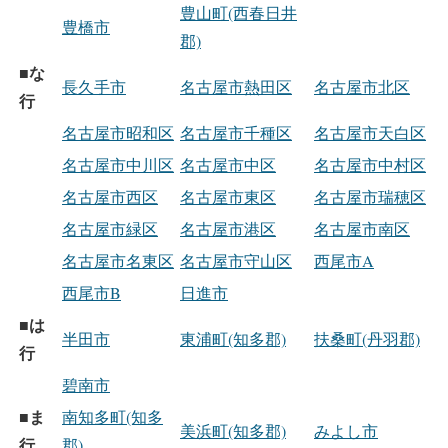
豊山町(西春日井
豊橋市
郡)
な
■
長久手市
名古屋市熱田区
名古屋市北区
行
名古屋市昭和区
名古屋市千種区
名古屋市天白区
名古屋市中川区
名古屋市中区
名古屋市中村区
名古屋市西区
名古屋市東区
名古屋市瑞穂区
名古屋市緑区
名古屋市港区
名古屋市南区
名古屋市名東区
名古屋市守山区
西尾市A
西尾市B
日進市
は
■
半田市
東浦町(知多郡)
扶桑町(丹羽郡)
行
碧南市
ま
■
南知多町(知多
美浜町(知多郡)
みよし市
行
郡)