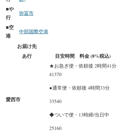
や
■
弥冨市
行
空
■
中部国際空港
港
お届け先
あ行
目安時間 料金 (8%税込)
★お急ぎ便・依頼後 2時間41分
41370
●通常便・依頼後 4時間33分
愛西市
33540
◆ついで便・13時締/当日中
25160