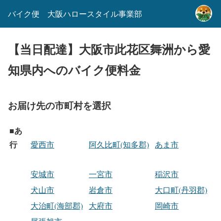
バイク便 大阪ハロースタイル事業部
【当日配達】大阪市此花区舞洲から愛
知県内へのバイク便料金
お届け先の市町村を選択
あ
■
行
愛西市
阿久比町(知多郡)
あま市
安城市
一宮市
稲沢市
犬山市
岩倉市
大口町(丹羽郡)
大治町(海部郡)
大府市
岡崎市