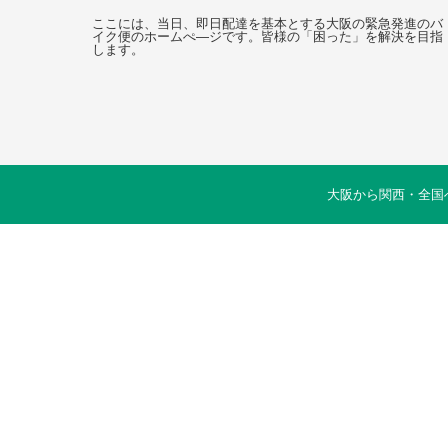
ここには、当日、即日配達を基本とする大阪の緊急発進のバ
イク便のホームぺ―ジです。皆様の「困った」を解決を目指
します。
大阪から関西・全国へ