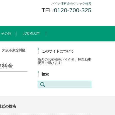
バイク便料金をクリック検索
TEL:
0120-700-325
その他
お客様の声
】大阪市東淀川区
このサイトについて
急ぎのお荷物をバイク便、軽自動車
便等で運びます。
便料金
検索
検
索:
最近の投稿