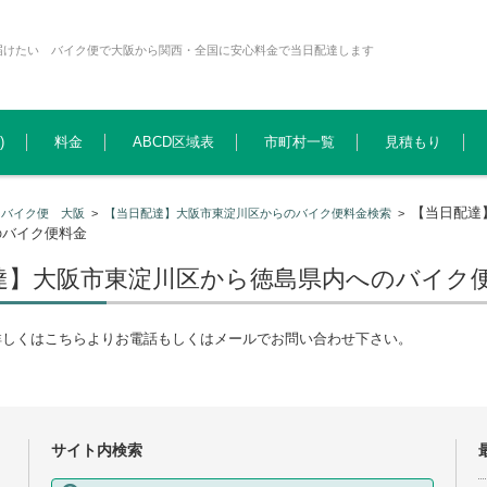
届けたい バイク便で大阪から関西・全国に安心料金で当日配達します
)
料金
ABCD区域表
市町村一覧
見積もり
【当日配達
>
バイク便 大阪
>
【当日配達】大阪市東淀川区からのバイク便料金検索
>
のバイク便料金
達】大阪市東淀川区から徳島県内へのバイク
詳しくはこちらよりお電話もしくはメールでお問い合わせ下さい。
サイト内検索
検