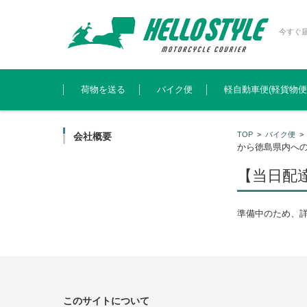
今すぐ
コンテンツに移動
荷物を送る
バイク便
軽自動車便(軽貨物便
TOP
>
バイク便
会社概要
から徳島県内へ
【当日配
準備中のため、
このサイトについて