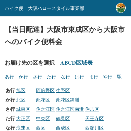
バイク便 大阪ハロースタイル事業部
【当日配達】大阪市東成区から大阪市
へのバイク便料金
お届け先の区を選択
ABCD区域表
あ行
か行
さ行
た行
な行
は行
ま行
や行
駅
あ行
旭区
阿倍野区
生野区
か行
北区
此花区
此花区舞洲
さ行
城東区
住之江区
住之江区南港
住吉区
た行
大正区
中央区
鶴見区
天王寺区
な行
浪速区
西区
西成区
西淀川区