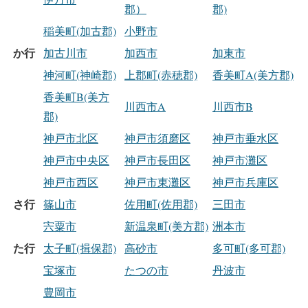
郡）
郡)
稲美町(加古郡)
小野市
か行
加古川市
加西市
加東市
神河町(神崎郡)
上郡町(赤穂郡)
香美町A(美方郡)
香美町B(美方
川西市A
川西市B
郡)
神戸市北区
神戸市須磨区
神戸市垂水区
神戸市中央区
神戸市長田区
神戸市灘区
神戸市西区
神戸市東灘区
神戸市兵庫区
さ行
篠山市
佐用町(佐用郡)
三田市
宍粟市
新温泉町(美方郡)
洲本市
た行
太子町(揖保郡)
高砂市
多可町(多可郡)
宝塚市
たつの市
丹波市
豊岡市