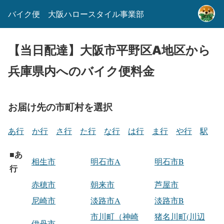
バイク便 大阪ハロースタイル事業部
【当日配達】大阪市平野区A地区から
兵庫県内へのバイク便料金
お届け先の市町村を選択
あ行
か行
さ行
た行
な行
は行
ま行
や行
駅
あ
■
相生市
明石市A
明石市B
行
赤穂市
朝来市
芦屋市
尼崎市
淡路市A
淡路市B
市川町（神崎
猪名川町(川辺
伊丹市