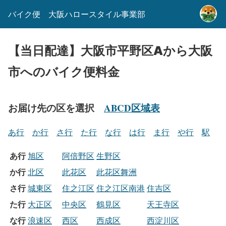
バイク便 大阪ハロースタイル事業部
【当日配達】大阪市平野区Aから大阪
市へのバイク便料金
お届け先の区を選択
ABCD区域表
あ行
か行
さ行
た行
な行
は行
ま行
や行
駅
あ行
旭区
阿倍野区
生野区
か行
北区
此花区
此花区舞洲
さ行
城東区
住之江区
住之江区南港
住吉区
た行
大正区
中央区
鶴見区
天王寺区
な行
浪速区
西区
西成区
西淀川区