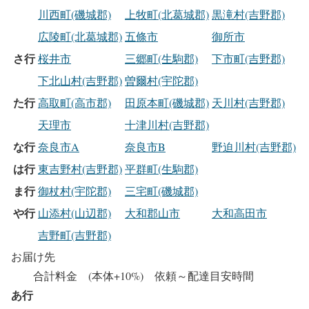
川西町(磯城郡)
上牧町(北葛城郡)
黒滝村(吉野郡)
広陵町(北葛城郡)
五條市
御所市
さ行
桜井市
三郷町(生駒郡)
下市町(吉野郡)
下北山村(吉野郡)
曽爾村(宇陀郡)
た行
高取町(高市郡)
田原本町(磯城郡)
天川村(吉野郡)
天理市
十津川村(吉野郡)
な行
奈良市A
奈良市B
野迫川村(吉野郡)
は行
東吉野村(吉野郡)
平群町(生駒郡)
ま行
御杖村(宇陀郡)
三宅町(磯城郡)
や行
山添村(山辺郡)
大和郡山市
大和高田市
吉野町(吉野郡)
お届け先
合計料金 (本体+10%) 依頼～配達目安時間
あ行