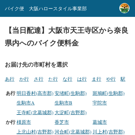
バイク便 大阪ハロースタイル事業部
【当日配達】大阪市天王寺区から奈良
県内へのバイク便料金
お届け先の市町村を選択
あ行
か行
さ行
た行
な行
は行
ま行
や行
駅
あ行
明日香村(高市郡)
安堵町(生駒郡)
斑鳩町(生駒郡)
生駒市A
生駒市B
宇陀市
王寺町(北葛城郡)
大淀町(吉野郡)
か行
橿原市
香芝市
葛城市
上北山村(吉野郡)
河合町(北葛城郡)
川上村(吉野郡)