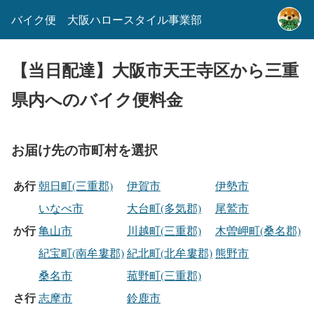
バイク便 大阪ハロースタイル事業部
【当日配達】大阪市天王寺区から三重
県内へのバイク便料金
お届け先の市町村を選択
あ行
朝日町(三重郡)
伊賀市
伊勢市
いなべ市
大台町(多気郡)
尾鷲市
か行
亀山市
川越町(三重郡)
木曽岬町(桑名郡)
紀宝町(南牟婁郡)
紀北町(北牟婁郡)
熊野市
桑名市
菰野町(三重郡)
さ行
志摩市
鈴鹿市