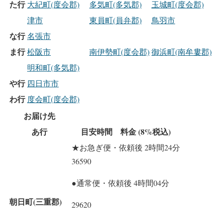
た行
大紀町(度会郡)
多気町(多気郡)
玉城町(度会郡)
津市
東員町(員弁郡)
鳥羽市
な行
名張市
ま行
松阪市
南伊勢町(度会郡)
御浜町(南牟婁郡)
明和町(多気郡)
や行
四日市市
わ行
度会町(度会郡)
お届け先
あ行
目安時間 料金 (8%税込)
★お急ぎ便・依頼後 2時間24分
36590
●通常便・依頼後 4時間04分
朝日町(三重郡)
29620