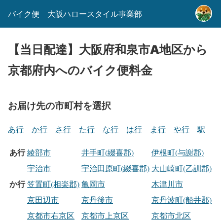
バイク便 大阪ハロースタイル事業部
【当日配達】大阪府和泉市A地区から
京都府内へのバイク便料金
お届け先の市町村を選択
あ行
か行
さ行
た行
な行
は行
ま行
や行
駅
あ行
綾部市
井手町(綴喜郡)
伊根町(与謝郡)
宇治市
宇治田原町(綴喜郡)
大山崎町(乙訓郡)
か行
笠置町(相楽郡)
亀岡市
木津川市
京田辺市
京丹後市
京丹波町(船井郡)
京都市右京区
京都市上京区
京都市北区