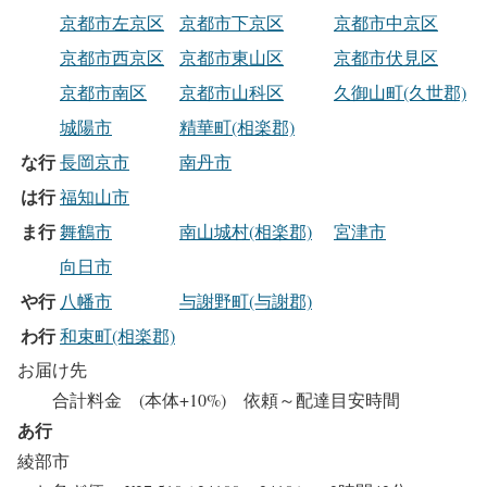
京都市左京区
京都市下京区
京都市中京区
京都市西京区
京都市東山区
京都市伏見区
京都市南区
京都市山科区
久御山町(久世郡)
城陽市
精華町(相楽郡)
な行
長岡京市
南丹市
は行
福知山市
ま行
舞鶴市
南山城村(相楽郡)
宮津市
向日市
や行
八幡市
与謝野町(与謝郡)
わ行
和束町(相楽郡)
お届け先
合計料金 (本体+10%) 依頼～配達目安時間
あ行
綾部市