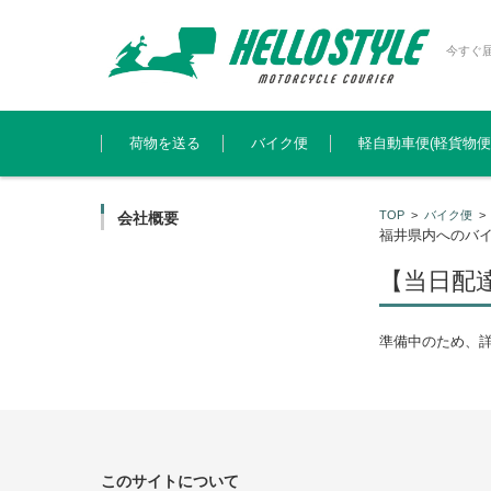
今すぐ
コンテンツに移動
荷物を送る
バイク便
軽自動車便(軽貨物便
TOP
>
バイク便
会社概要
福井県内へのバ
【当日配
準備中のため、
このサイトについて