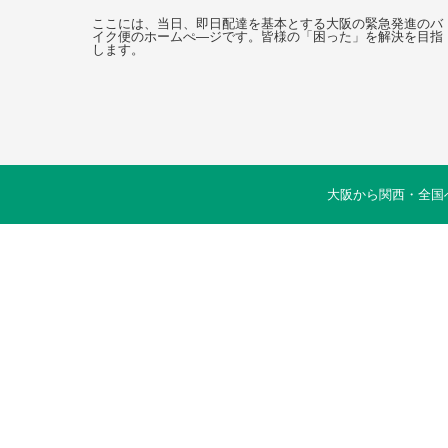
ここには、当日、即日配達を基本とする大阪の緊急発進のバ
イク便のホームぺ―ジです。皆様の「困った」を解決を目指
します。
大阪から関西・全国へ