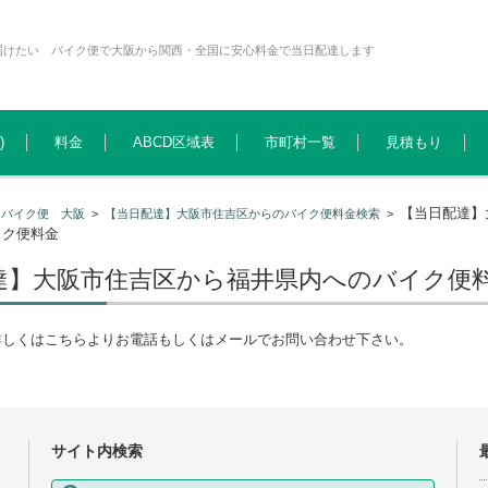
届けたい バイク便で大阪から関西・全国に安心料金で当日配達します
)
料金
ABCD区域表
市町村一覧
見積もり
【当日配達】
>
バイク便 大阪
>
【当日配達】大阪市住吉区からのバイク便料金検索
>
イク便料金
達】大阪市住吉区から福井県内へのバイク便
詳しくはこちらよりお電話もしくはメールでお問い合わせ下さい。
サイト内検索
検