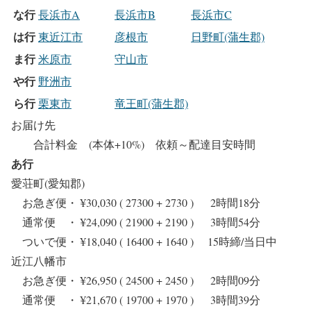
な行
長浜市A
長浜市B
長浜市C
は行
東近江市
彦根市
日野町(蒲生郡)
ま行
米原市
守山市
や行
野洲市
ら行
栗東市
竜王町(蒲生郡)
お届け先
合計料金 (本体+10%) 依頼～配達目安時間
あ行
愛荘町(愛知郡)
お急ぎ便・ ¥30,030 ( 27300 + 2730 ) 2時間18分
通常便 ・ ¥24,090 ( 21900 + 2190 ) 3時間54分
ついで便・ ¥18,040 ( 16400 + 1640 ) 15時締/当日中
近江八幡市
お急ぎ便・ ¥26,950 ( 24500 + 2450 ) 2時間09分
通常便 ・ ¥21,670 ( 19700 + 1970 ) 3時間39分