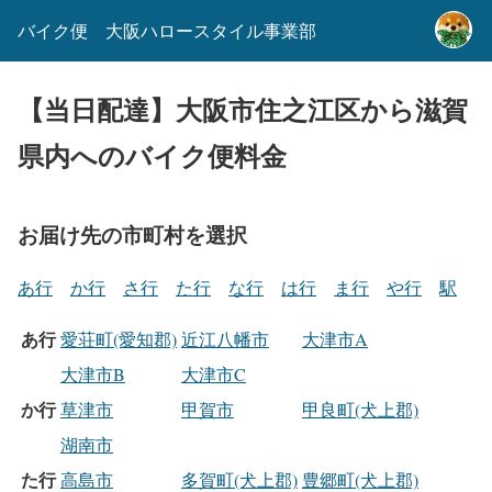
バイク便 大阪ハロースタイル事業部
【当日配達】大阪市住之江区から滋賀
県内へのバイク便料金
お届け先の市町村を選択
あ行
か行
さ行
た行
な行
は行
ま行
や行
駅
あ行
愛荘町(愛知郡)
近江八幡市
大津市A
大津市B
大津市C
か行
草津市
甲賀市
甲良町(犬上郡)
湖南市
た行
高島市
多賀町(犬上郡)
豊郷町(犬上郡)