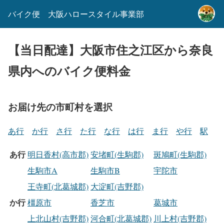
バイク便 大阪ハロースタイル事業部
【当日配達】大阪市住之江区から奈良
県内へのバイク便料金
お届け先の市町村を選択
あ行
か行
さ行
た行
な行
は行
ま行
や行
駅
あ行
明日香村(高市郡)
安堵町(生駒郡)
斑鳩町(生駒郡)
生駒市A
生駒市B
宇陀市
王寺町(北葛城郡)
大淀町(吉野郡)
か行
橿原市
香芝市
葛城市
上北山村(吉野郡)
河合町(北葛城郡)
川上村(吉野郡)