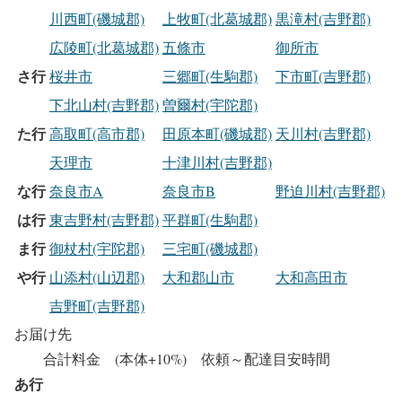
川西町(磯城郡)
上牧町(北葛城郡)
黒滝村(吉野郡)
広陵町(北葛城郡)
五條市
御所市
さ行
桜井市
三郷町(生駒郡)
下市町(吉野郡)
下北山村(吉野郡)
曽爾村(宇陀郡)
た行
高取町(高市郡)
田原本町(磯城郡)
天川村(吉野郡)
天理市
十津川村(吉野郡)
な行
奈良市A
奈良市B
野迫川村(吉野郡)
は行
東吉野村(吉野郡)
平群町(生駒郡)
ま行
御杖村(宇陀郡)
三宅町(磯城郡)
や行
山添村(山辺郡)
大和郡山市
大和高田市
吉野町(吉野郡)
お届け先
合計料金 (本体+10%) 依頼～配達目安時間
あ行