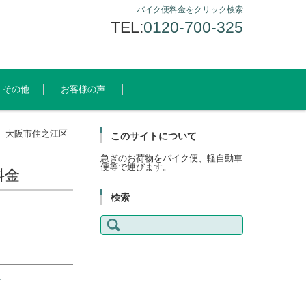
バイク便料金をクリック検索
TEL:
0120-700-325
その他
お客様の声
】大阪市住之江区
このサイトについて
急ぎのお荷物をバイク便、軽自動車
便等で運びます。
料金
検索
検
索:
A