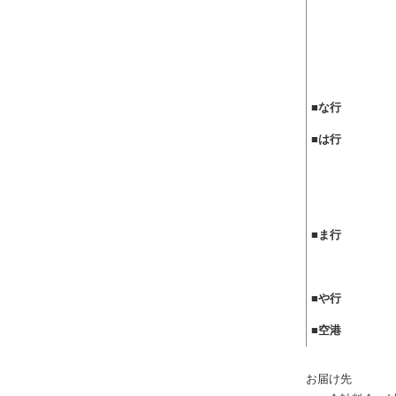
■
な行
■
は行
■
ま行
■
や行
■
空港
お届け先