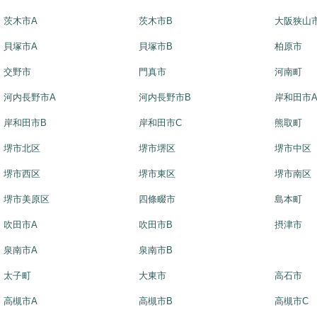
茨木市A
茨木市B
大阪狭山
貝塚市A
貝塚市B
柏原市
交野市
門真市
河南町
河内長野市A
河内長野市B
岸和田市
岸和田市B
岸和田市C
熊取町
堺市北区
堺市堺区
堺市中区
堺市西区
堺市東区
堺市南区
堺市美原区
四條畷市
島本町
吹田市A
吹田市B
摂津市
泉南市A
泉南市B
太子町
大東市
高石市
高槻市A
高槻市B
高槻市C