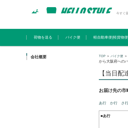
今すぐ
コンテンツに移動
荷物を送る
バイク便
軽自動車便(軽貨物便
TOP
>
バイク便
会社概要
から大阪府への
【当日配
お届け先の
あ行
か行
さ
■
あ行