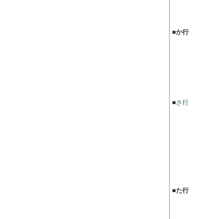
■
か行
■
さ行
■
た行