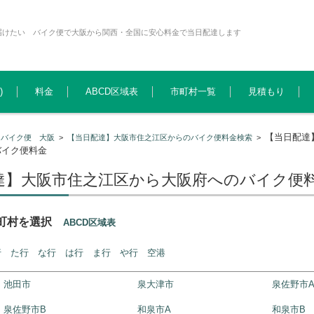
届けたい バイク便で大阪から関西・全国に安心料金で当日配達します
)
料金
ABCD区域表
市町村一覧
見積もり
【当日配達
>
バイク便 大阪
>
【当日配達】大阪市住之江区からのバイク便料金検索
>
バイク便料金
達】大阪市住之江区から大阪府へのバイク便
市町村を選択
ABCD区域表
行
た行
な行
は行
ま行
や行
空港
池田市
泉大津市
泉佐野市
泉佐野市B
和泉市A
和泉市B