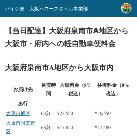
バイク便 大阪ハロースタイル事業部
【当日配達】大阪府泉南市A地区から
大阪市・府内への軽自動車便料金
大阪府泉南市A地区から大阪市内
目安時
片道料金（8%
往復料金（8%
お届け先
間
税込）
税込）
あ行
大阪市旭区
68分
¥23,550
¥36,550
大阪市阿倍野
68分
¥17,850
¥27,480
区