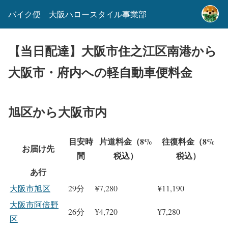
バイク便 大阪ハロースタイル事業部
【当日配達】大阪市住之江区南港から
大阪市・府内への軽自動車便料金
旭区から大阪市内
目安時
片道料金（8%
往復料金（8%
お届け先
間
税込）
税込）
あ行
大阪市旭区
29分
¥7,280
¥11,190
大阪市阿倍野
26分
¥4,720
¥7,280
区