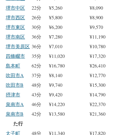
堺市中区
22分
¥5,260
¥8,090
堺市西区
26分
¥5,800
¥8,900
堺市東区
30分
¥6,200
¥9,570
堺市南区
36分
¥7,280
¥11,190
堺市美原区
36分
¥7,010
¥10,780
四條畷市
35分
¥11,020
¥17,320
島本町
62分
¥16,780
¥26,410
吹田市A
37分
¥8,140
¥12,770
吹田市B
48分
¥9,740
¥15,300
摂津市
43分
¥9,420
¥14,790
泉南市A
46分
¥14,220
¥22,370
泉南市B
42分
¥13,580
¥21,360
た行
太子町
48分
¥11,340
¥17,820